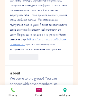
результату необхідно опрацьовувати інформацію, 
слідкувати за командами та їх формою. Ставки стали 
для мене не лише розвагою, а й можливістю 
випробувати себе. І ось я прийшов до думки, що для 
успіху необхідна система. Мої ставки вже не 
ґрунтуються лише на удачі. Я почав використовувати 
досвід аналітиків і знаходити нові платформи для 
цього. Наприклад, не так давно я натрапив на 
бетон 
ставки на спорт 
https://cardmates.ua/beton-
bookmaker
 що стало для мене чудовим 
інструментом для вдосконалення моїх прогнозів.
Like
Reply
About
Welcome to the group! You can
connect with other members, ge
...
Read more
Phone
Email
Address
Members