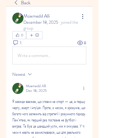
Back
Moxmedd Alli
December 18, 2025
·
joined the
group.
0
1
8
Write a comment...
Newest
Moxmedd Alli
Dec 18, 2025
Я завжди вважав, що ставки на спорт — це, в першу 
чергу, азарт і інтуїція. Проте, з часом, я зрозумів, що 
багато чого залежить від стратегії і розумного підходу. 
Пам’ятаю, як перший раз поставив на футбол і 
виграв. Та був це швидший успіх, ніж я очікував. У ті 
часи я навіть не замислювався, що для реального 