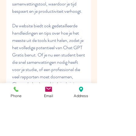
samenvattingstool, waardoor je tijd 
bespaart en je productiviteit verhoogt.
De website biedt ook gedetailleerde 
handleidingen en tips over hoe je het 
meeste uit de tools kunt halen, zodat je 
het volledige potentieel van Chat GPT 
Gratis benut. Of je nu een student bent 
die snel samenvattingen nodig heeft 
voor je studie, of een professional die 
veel rapporten moet doornemen, 
Chatnederlands.org biedt je de juiste 
hulpmiddelen om je werk sneller en 
Phone
Email
Address
efficiënter te maken.
Contact:
Bedrijf: Chat Nederlands - 
ChatNederlands.org
Straat: Bloys van Treslongstraat 31HS