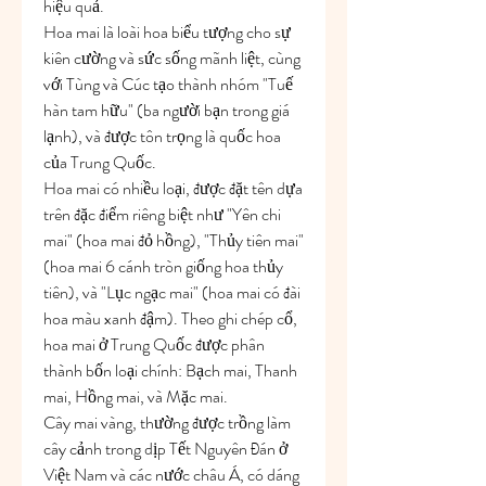
hiệu quả.
Hoa mai là loài hoa biểu tượng cho sự 
kiên cường và sức sống mãnh liệt, cùng 
với Tùng và Cúc tạo thành nhóm "Tuế 
hàn tam hữu" (ba người bạn trong giá 
lạnh), và được tôn trọng là quốc hoa 
của Trung Quốc.
Hoa mai có nhiều loại, được đặt tên dựa 
trên đặc điểm riêng biệt như "Yên chi 
mai" (hoa mai đỏ hồng), "Thủy tiên mai" 
(hoa mai 6 cánh tròn giống hoa thủy 
tiên), và "Lục ngạc mai" (hoa mai có đài 
hoa màu xanh đậm). Theo ghi chép cổ, 
hoa mai ở Trung Quốc được phân 
thành bốn loại chính: Bạch mai, Thanh 
mai, Hồng mai, và Mặc mai.
Cây mai vàng, thường được trồng làm 
cây cảnh trong dịp Tết Nguyên Đán ở 
Việt Nam và các nước châu Á, có dáng 