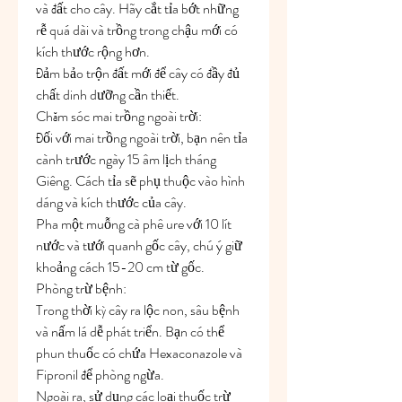
và đất cho cây. Hãy cắt tỉa bớt những 
rễ quá dài và trồng trong chậu mới có 
kích thước rộng hơn.
Đảm bảo trộn đất mới để cây có đầy đủ 
chất dinh dưỡng cần thiết.
Chăm sóc mai trồng ngoài trời:
Đối với mai trồng ngoài trời, bạn nên tỉa 
cành trước ngày 15 âm lịch tháng 
Giêng. Cách tỉa sẽ phụ thuộc vào hình 
dáng và kích thước của cây.
Pha một muỗng cà phê ure với 10 lít 
nước và tưới quanh gốc cây, chú ý giữ 
khoảng cách 15-20 cm từ gốc.
Phòng trừ bệnh:
Trong thời kỳ cây ra lộc non, sâu bệnh 
và nấm lá dễ phát triển. Bạn có thể 
phun thuốc có chứa Hexaconazole và 
Fipronil để phòng ngừa.
Ngoài ra, sử dụng các loại thuốc trừ 