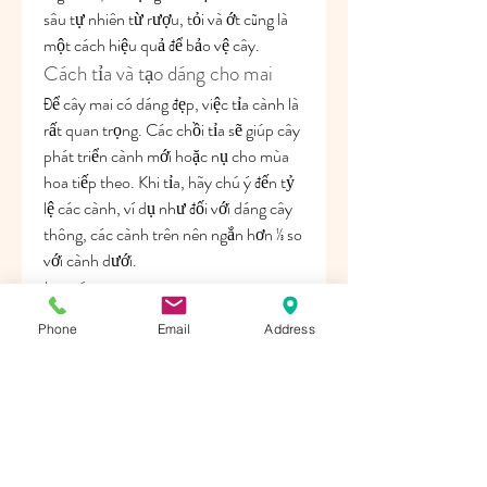
sâu tự nhiên từ rượu, tỏi và ớt cũng là 
một cách hiệu quả để bảo vệ cây.
Cách tỉa và tạo dáng cho mai
Để cây mai có dáng đẹp, việc tỉa cành là 
rất quan trọng. Các chồi tỉa sẽ giúp cây 
phát triển cành mới hoặc nụ cho mùa 
hoa tiếp theo. Khi tỉa, hãy chú ý đến tỷ 
lệ các cành, ví dụ như đối với dáng cây 
thông, các cành trên nên ngắn hơn ⅓ so 
với cành dưới.
Lưu ý quan trọng
Khi chăm sóc mai sau Tết, bạn cần chú 
Phone
Email
Address
ý không bón phân quá nhiều, đặc biệt là 
ngay sau khi thay chậu. Bộ rễ của 
vườn 
mai bến tre
 đang trong quá trình phục 
hồi và không thể hấp thụ chất dinh 
dưỡng trực tiếp từ phân bón ngay lập 
tức. Việc này có thể dẫn đến tình trạng 