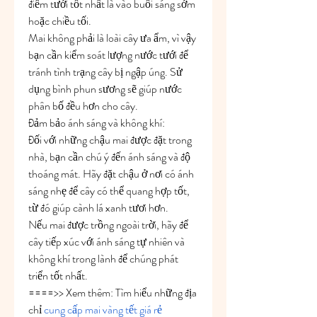
điểm tưới tốt nhất là vào buổi sáng sớm 
hoặc chiều tối.
Mai không phải là loài cây ưa ẩm, vì vậy 
bạn cần kiểm soát lượng nước tưới để 
tránh tình trạng cây bị ngập úng. Sử 
dụng bình phun sương sẽ giúp nước 
phân bố đều hơn cho cây.
Đảm bảo ánh sáng và không khí:
Đối với những chậu mai được đặt trong 
nhà, bạn cần chú ý đến ánh sáng và độ 
thoáng mát. Hãy đặt chậu ở nơi có ánh 
sáng nhẹ để cây có thể quang hợp tốt, 
từ đó giúp cành lá xanh tươi hơn.
Nếu mai được trồng ngoài trời, hãy để 
cây tiếp xúc với ánh sáng tự nhiên và 
không khí trong lành để chúng phát 
triển tốt nhất.
====>> Xem thêm: Tìm hiểu những địa 
chỉ 
cung cấp mai vàng tết giá rẻ