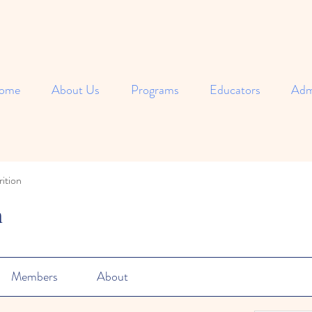
ome
About Us
Programs
Educators
Adm
ition
n
Members
About