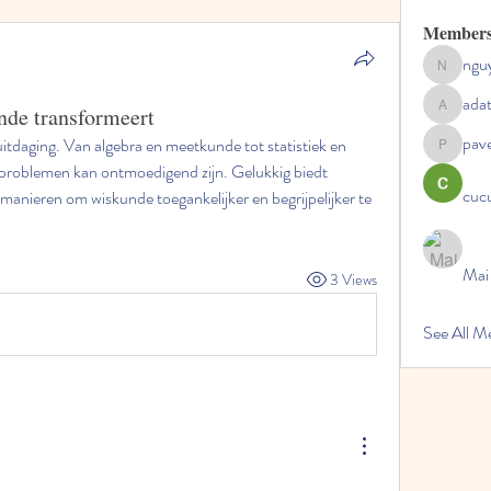
Member
ngu
nguyenc
ada
nde transformeert
adategris
pav
uitdaging. Van algebra en meetkunde tot statistiek en 
pavelpysh
problemen kan ontmoedigend zijn. Gelukkig biedt 
cucu
 manieren om wiskunde toegankelijker en begrijpelijker te 
Mai
3 Views
See All 