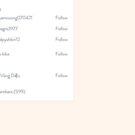
s
yencuong070421
Follow
uong070421
tegris1977
Follow
1977
elpyshkin12
Follow
kin12
 kika
Follow
 Vàng Diệu
Follow
Members (599)