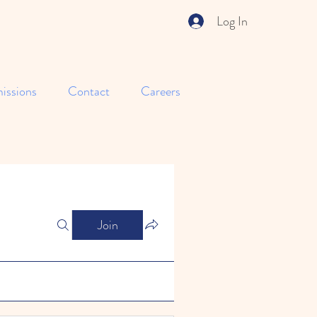
Log In
issions
Contact
Careers
Join