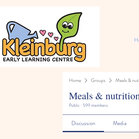
H
Home
Groups
Meals & nutr
Meals & nutritio
Public
·
599 members
Discussion
Media