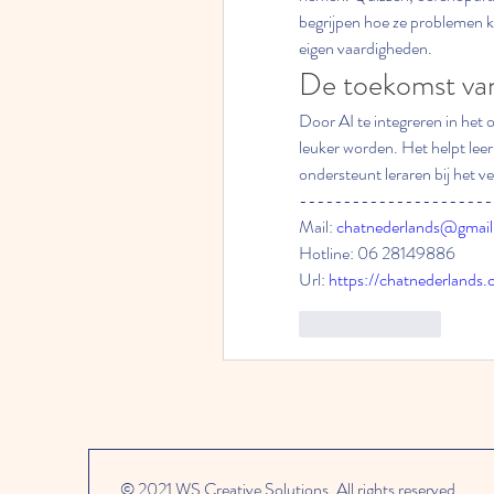
begrijpen hoe ze problemen k
eigen vaardigheden.
De toekomst va
Door AI te integreren in het o
leuker worden. Het helpt leerl
ondersteunt leraren bij het v
----------------------
Mail: 
chatnederlands@gmai
Hotline: 06 28149886
Url: 
https://chatnederlands.
Like
Reply
© 2021 WS Creative Solutions. All rights reserved.