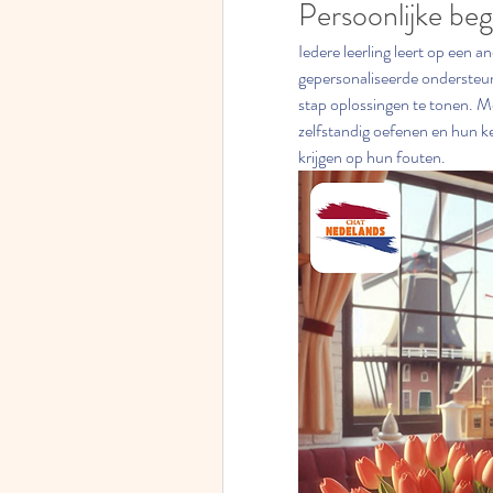
Persoonlijke beg
Iedere leerling leert op een a
gepersonaliseerde ondersteun
stap oplossingen te tonen. M
zelfstandig oefenen en hun ke
krijgen op hun fouten.