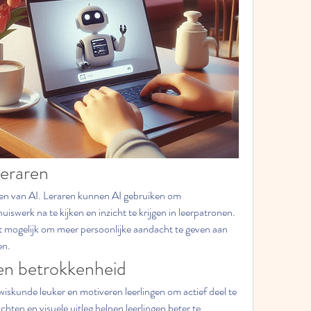
leraren
eren van AI. Leraren kunnen AI gebruiken om 
swerk na te kijken en inzicht te krijgen in leerpatronen. 
t mogelijk om meer persoonlijke aandacht te geven aan 
en.
en betrokkenheid
iskunde leuker en motiveren leerlingen om actief deel te 
en en visuele uitleg helpen leerlingen beter te 