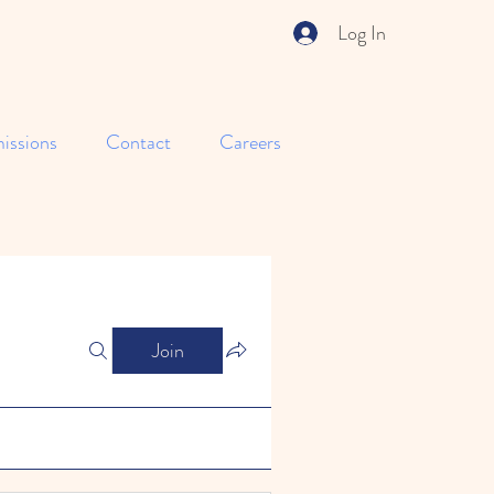
Log In
issions
Contact
Careers
Join