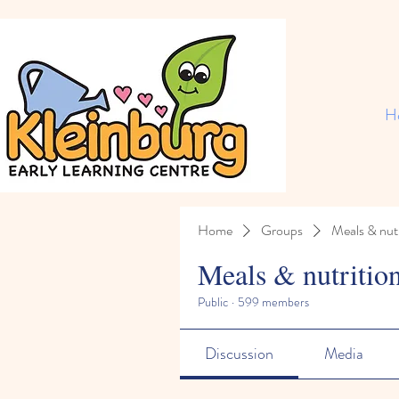
H
Home
Groups
Meals & nutr
Meals & nutritio
Public
·
599 members
Discussion
Media