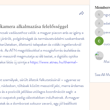
Member
ngu
nguyenc
ada
őkamera alkalmazása felelősséggel
adategris
pav
csak vadászathoz valók: a magyar piacon erős az igény a 
pavelpysh
járőrök, polgárőr­ségek és természetvédelmi szakemberek 
cucu
erületeken, állattartó telepeken és vidéki ingatlanoknál 
elünk. Az ATN megoldásokkal a mozgásforrás észlelése és 
essziről megmutatja az élő testet, a digitális optika 
Mai
kai látás új szintje a 
https://www.atneu.hu/thermal-
See All 
személyek, sérült állatok felkutatásánál – ugyanez az 
 nádasban, töltések között messziről jelzi, merre érdemes 
s és a pozíciók jelölése utólagos koordinációt segít: a 
bbi csapatok pedig célzottabban indulhatnak. A magyar 
etek és a domborzat sokszor zavaró, egy jól beállított 