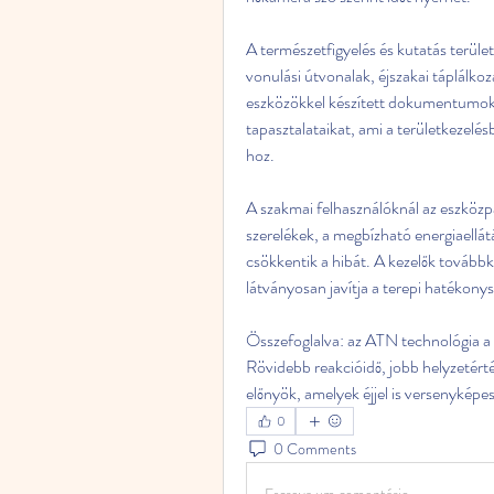
A természetfigyelés és kutatás területén
vonulási útvonalak, éjszakai táplálk
eszközökkel készített dokumentumok
tapasztalataikat, ami a területkezelés
hoz.
A szakmai felhasználóknál az eszközpa
szerelékek, a megbízható energiaellátá
csökkentik a hibát. A kezelők továbbké
látványosan javítja a terepi hatékony
Összefoglalva: az ATN technológia a 
Rövidebb reakcióidő, jobb helyzetért
előnyök, amelyek éjjel is versenyképe
0
0 Comments
Escreva um comentário