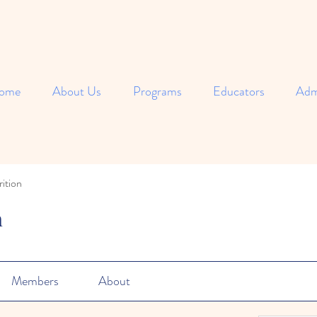
ome
About Us
Programs
Educators
Adm
ition
n
Members
About