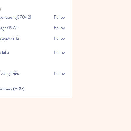
s
yencuong070421
Follow
uong070421
tegris1977
Follow
1977
elpyshkin12
Follow
kin12
 kika
Follow
 Vàng Diệu
Follow
Members (599)