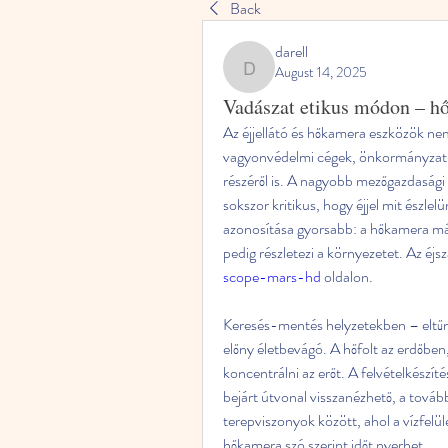
Back
darell
August 14, 2025
darell
Vadászat etikus módon – h
Az éjjellátó és hőkamera eszközök nem
vagyonvédelmi cégek, önkormányzati 
részéről is. A nagyobb mezőgazdasági t
sokszor kritikus, hogy éjjel mit észl
azonosítása gyorsabb: a hőkamera már m
pedig részletezi a környezetet. Az éjsza
scope-mars-hd
 oldalon.
Keresés-mentés helyzetekben – eltűnt 
előny életbevágó. A hőfolt az erdőben,
koncentrálni az erőt. A felvételkészíté
bejárt útvonal visszanézhető, a tová
terepviszonyok között, ahol a vízfelül
hőkamera szó szerint időt nyerhet.