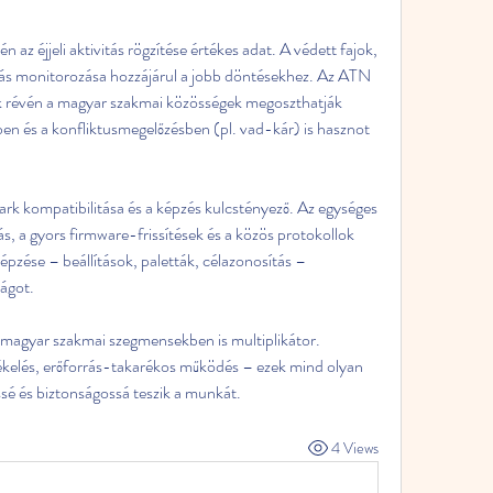
 az éjjeli aktivitás rögzítése értékes adat. A védett fajok, 
ozás monitorozása hozzájárul a jobb döntésekhez. Az ATN 
 révén a magyar szakmai közösségek megoszthatják 
ben és a konfliktusmegelőzésben (pl. vad-kár) is hasznot 
rk kompatibilitása és a képzés kulcstényező. Az egységes 
s, a gyors firmware-frissítések és a közös protokollok 
pzése – beállítások, paletták, célazonosítás – 
ságot.
magyar szakmai szegmensekben is multiplikátor. 
ékelés, erőforrás-takarékos működés – ezek mind olyan 
ssé és biztonságossá teszik a munkát.
4 Views