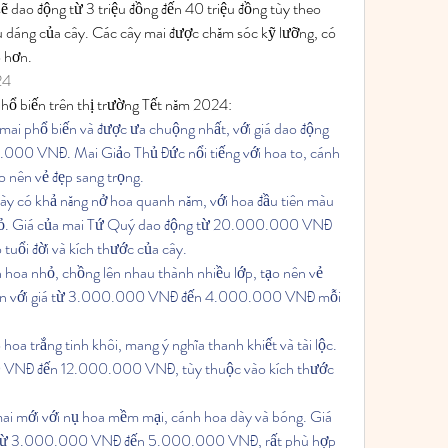
 dao động từ 3 triệu đồng đến 40 triệu đồng tùy theo 
ểu dáng của cây. Các cây mai được chăm sóc kỹ lưỡng, có 
o hơn.
24
 phổ biến trên thị trường Tết năm 2024:
mai phổ biến và được ưa chuộng nhất, với giá dao động 
00 VNĐ. Mai Giảo Thủ Đức nổi tiếng với hoa to, cánh 
o nên vẻ đẹp sang trọng.
ày có khả năng nở hoa quanh năm, với hoa đầu tiên màu 
 đỏ. Giá của mai Tứ Quý dao động từ 20.000.000 VNĐ 
uổi đời và kích thước của cây.
h hoa nhỏ, chồng lên nhau thành nhiều lớp, tạo nên vẻ 
bán với giá từ 3.000.000 VNĐ đến 4.000.000 VNĐ mỗi 
oa trắng tinh khôi, mang ý nghĩa thanh khiết và tài lộc. 
 VNĐ đến 12.000.000 VNĐ, tùy thuộc vào kích thước 
ai mới với nụ hoa mềm mại, cánh hoa dày và bóng. Giá 
 từ 3.000.000 VNĐ đến 5.000.000 VNĐ, rất phù hợp 