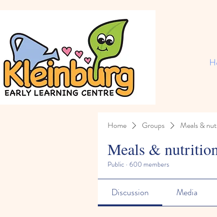
H
Home
Groups
Meals & nutr
Meals & nutritio
Public
·
600 members
Discussion
Media