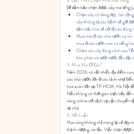
4. Lưu Ý Khi Chọn Mua Mai Vàng
Để đảm bảo chọn được cây mai ưng ý,
Chọn cây có dáng đẹp, tán rộng:
cây không bị sâu bệnh sẽ giữ đượ
đảm bảo hoa sẽ nở rộ vào đúng 
Mua mai ở các nhà vườn uy tín:
mua ở các vườn mai có tiếng ho
Chăm sóc cây đúng cách sau Tết:
bón phân và tưới nước đều đặn đ
5. Mua Mai Ở Đâu?
Năm 2024, có rất nhiều địa điểm cung
các nhà vườn lớn ở các tỉnh như Bến 
hoa xuân lớn tại TP.HCM, Hà Nội đ
Nếu không có thời gian trực tiếp đến
vàng online với dịch vụ vận chuyển t
tại nhà.
6. Kết Luận
Mai vàng không chỉ mang lại vẻ đẹp t
thịnh vượng, tài lộc. Việc chọn được 