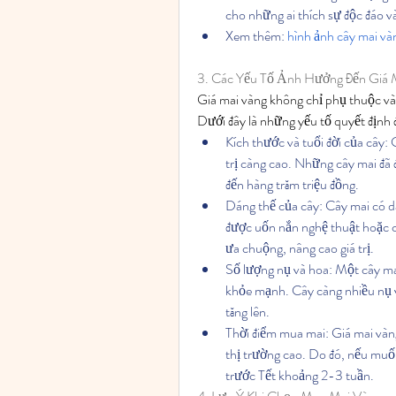
cho những ai thích sự độc đáo và
Xem thêm: 
hình ảnh cây mai và
3. Các Yếu Tố Ảnh Hưởng Đến Giá 
Giá mai vàng không chỉ phụ thuộc vào
Dưới đây là những yếu tố quyết định đ
Kích thước và tuổi đời của cây: C
trị càng cao. Những cây mai đã đ
đến hàng trăm triệu đồng.
Dáng thế của cây: Cây mai có dá
được uốn nắn nghệ thuật hoặc c
ưa chuộng, nâng cao giá trị.
Số lượng nụ và hoa: Một cây mai
khỏe mạnh. Cây càng nhiều nụ và
tăng lên.
Thời điểm mua mai: Giá mai vàn
thị trường cao. Do đó, nếu muốn
trước Tết khoảng 2-3 tuần.