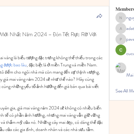
Member
ngu
nguyenc
ada
adategris
Mới Nhất Năm 2024 – Đón Tết Rực Rỡ Với 
pav
pavelpysh
cucu
i vàng là biểu tượng đặc trưng không thể thiếu trong các 
ng được bao lâu
, đặc biệt là ở miền Trung và miền Nam. 
 tô điểm cho ngôi nhà mà còn mang đến sự thịnh vượng, 
Mai
ậy giá mai vàng năm 2024 sẽ như thế nào? Hãy cùng 
cùng những yếu tố ảnh hưởng đến giá bán qua bài viết 
See All 
uyên gia, giá mai vàng năm 2024 sẽ không có nhiều biến 
nh tế có phần ảnh hưởng, nhưng mai vàng vẫn giữ vững 
 và thẩm mỹ của nó. Những cây mai đẹp, có dáng thế đặc 
đầu của các gia đình, doanh nhân và các nhà sưu tầm.