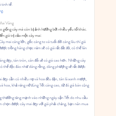
 tinh tế.
ng
.
Mai Vàng
 giống cây mà còn bị ảnh hưởng bởi nhiều yếu tố khác. 
ến giá trị của một cây mai:
ây mai càng lớn, gốc càng to và tuổi đời càng lâu thì giá 
ược trồng hàng chục năm sẽ có giá rất đắt đỏ, có thể lên 
ng đẹp, tán tròn, cân đối sẽ có giá cao hơn. Những cây 
ó thế độc đáo như dáng rồng, dáng phượng sẽ rất được 
 đẹp cần có nhiều nụ và hoa đều đặn, tán lá xanh mượt, 
 hoa, khả năng nở đúng Tết càng cao, từ đó giá bán cũng 
g thường tăng mạnh vào những ngày cận Tết do nhu cầu 
 chọn được cây mai đẹp với giá phải chăng, bạn nên mua 