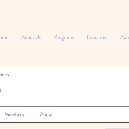
ome
About Us
Programs
Educators
Adm
ition
n
Members
About