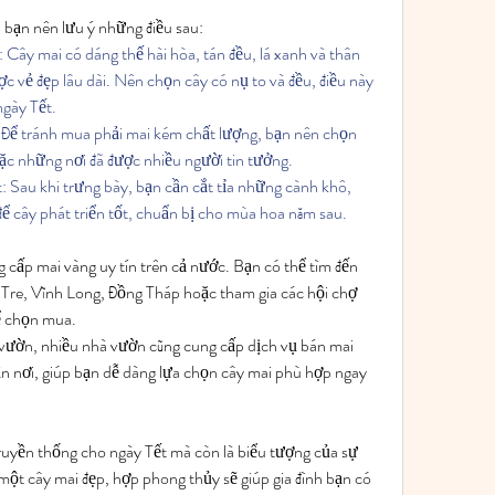
 bạn nên lưu ý những điều sau:
 Cây mai có dáng thế hài hòa, tán đều, lá xanh và thân 
c vẻ đẹp lâu dài. Nên chọn cây có nụ to và đều, điều này 
ngày Tết.
 Để tránh mua phải mai kém chất lượng, bạn nên chọn 
ặc những nơi đã được nhiều người tin tưởng.
 Sau khi trưng bày, bạn cần cắt tỉa những cành khô, 
ể cây phát triển tốt, chuẩn bị cho mùa hoa năm sau.
 cấp mai vàng uy tín trên cả nước. Bạn có thể tìm đến 
Tre, Vĩnh Long, Đồng Tháp hoặc tham gia các hội chợ 
ể chọn mua.
 vườn, nhiều nhà vườn cũng cung cấp dịch vụ bán mai 
ận nơi, giúp bạn dễ dàng lựa chọn cây mai phù hợp ngay 
ruyền thống cho ngày Tết mà còn là biểu tượng của sự 
một cây mai đẹp, hợp phong thủy sẽ giúp gia đình bạn có 