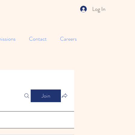
Log In
issions
Contact
Careers
Join