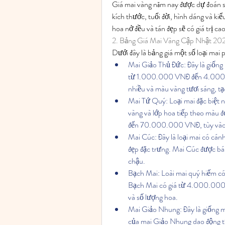
Giá mai vàng năm nay được dự đoán sẽ
kích thước, tuổi đời, hình dáng và ki
hoa nở đều và tán đẹp sẽ có giá trị ca
2. Bảng Giá Mai Vàng Cập Nhật 20
Dưới đây là bảng giá một số loại mai
Mai Giảo Thủ Đức: Đây là giống 
từ 1.000.000 VNĐ đến 4.000.0
nhiều và màu vàng tươi sáng, tạ
Mai Tứ Quý: Loại mai đặc biệt n
vàng và lớp hoa tiếp theo màu
đến 70.000.000 VNĐ, tùy vào t
Mai Cúc: Đây là loại mai có cán
đẹp đặc trưng. Mai Cúc được 
chậu.
Bạch Mai: Loài mai quý hiếm có h
Bạch Mai có giá từ 4.000.000
và số lượng hoa.
Mai Giảo Nhung: Đây là giống m
của mai Giảo Nhung dao động