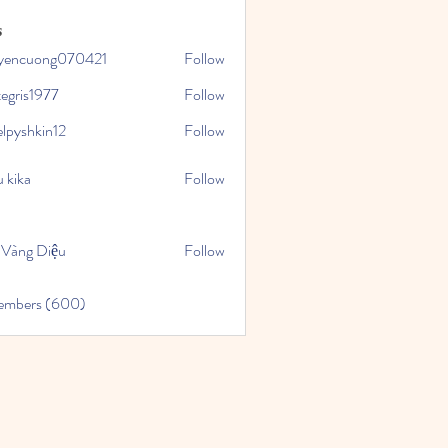
s
yencuong070421
Follow
uong070421
tegris1977
Follow
1977
elpyshkin12
Follow
kin12
 kika
Follow
 Vàng Diệu
Follow
Members (600)