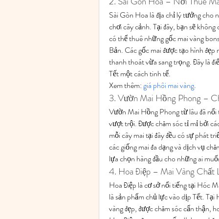
2. Sài Gòn Hoa – Nơi Thuê Ma
Sài Gòn Hoa là địa chỉ lý tưởng cho n
chơi cây cảnh. Tại đây, bạn sẽ không
có thể thuê những gốc mai vàng bonsa
Bản. Các gốc mai được tạo hình đẹp m
thanh thoát vừa sang trọng. Đây là đi
Tết một cách tinh tế.
Xem thêm: 
giá phôi mai vàng
.
3. Vườn Mai Hồng Phong – C
Vườn Mai Hồng Phong từ lâu đã nổi t
vượt trội. Được chăm sóc tỉ mỉ bởi c
mỗi cây mai tại đây đều có sự phát tr
các giống mai đa dạng và dịch vụ ch
lựa chọn hàng đầu cho những ai muốn
4. Hoa Điệp – Mai Vàng Chất 
Hoa Điệp là cơ sở nổi tiếng tại Hóc M
là sản phẩm chủ lực vào dịp Tết. Tại
vàng đẹp, được chăm sóc cẩn thận, hoặ