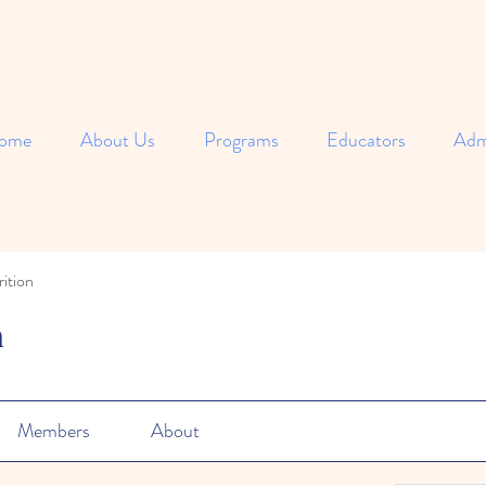
ome
About Us
Programs
Educators
Adm
ition
n
Members
About