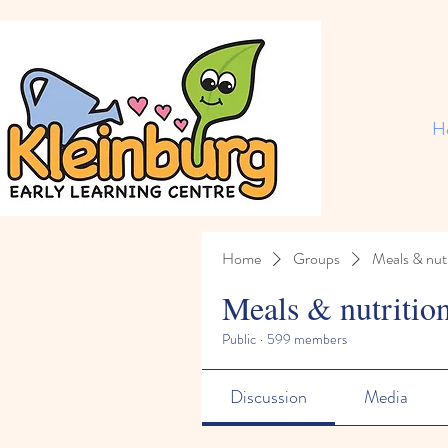
H
Home
Groups
Meals & nutr
Meals & nutritio
Public
·
599 members
Discussion
Media