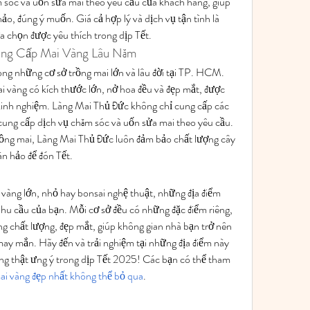
 sóc và uốn sửa mai theo yêu cầu của khách hàng, giúp 
o, đúng ý muốn. Giá cả hợp lý và dịch vụ tận tình là 
ựa chọn được yêu thích trong dịp Tết.
ung Cấp Mai Vàng Lâu Năm
ong những cơ sở trồng mai lớn và lâu đời tại TP. HCM. 
i vàng có kích thước lớn, nở hoa đều và đẹp mắt, được 
inh nghiệm. Làng Mai Thủ Đức không chỉ cung cấp các 
ung cấp dịch vụ chăm sóc và uốn sửa mai theo yêu cầu. 
rồng mai, Làng Mai Thủ Đức luôn đảm bảo chất lượng cây 
n hảo để đón Tết.
vàng lớn, nhỏ hay bonsai nghệ thuật, những địa điểm 
nhu cầu của bạn. Mỗi cơ sở đều có những đặc điểm riêng, 
 chất lượng, đẹp mắt, giúp không gian nhà bạn trở nên 
ay mắn. Hãy đến và trải nghiệm tại những địa điểm này 
ng thật ưng ý trong dịp Tết 2025! Các bạn có thể tham 
i vàng đẹp nhất không thể bỏ qua
.