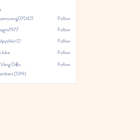
s
yencuong070421
Follow
uong070421
tegris1977
Follow
1977
elpyshkin12
Follow
kin12
 kika
Follow
 Vàng Diệu
Follow
Members (599)