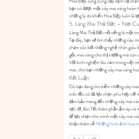
Hoa Điệp cũng cung cấp dịch vụ chăm
bạn có được một cây mai vàng hoàn hả
những lý do khiến Hoa Điệp luôn là l
5. Làng Mai Thủ Đức – Nơi C
Làng Mai Thủ Đức nổi tiếng là một tr
Tại đây, bạn sẽ tìm thấy những cây ma
chăm sóc bởi những nghệ nhân giàu k
gốc mai vàng cho thị trường mà còn c
Với kinh nghiệm lâu năm trong việc t
mai, cho bạn những cây mai vàng hoà
Kết Luận
Dù bạn đang tìm kiếm những cây mai 
trên đều có đủ lựa chọn phù hợp với 
đảm bảo mang đến những cây mai vàng
rực rỡ, đón Tết thêm phần ấm áp và m
để lựa chọn cho mình một cây mai và
khảo thêm về 
Những hình ảnh hoa ma