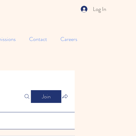
Log In
issions
Contact
Careers
Join