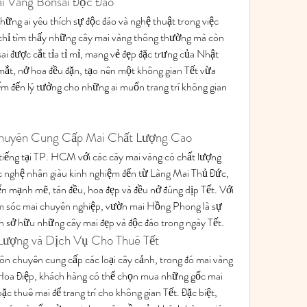
i Vàng Bonsai Độc Đáo
hững ai yêu thích sự độc đáo và nghệ thuật trong việc 
 chỉ tìm thấy những cây mai vàng thông thường mà còn 
i được cắt tỉa tỉ mỉ, mang vẻ đẹp đặc trưng của Nhật 
ắt, nở hoa đều đặn, tạo nên một không gian Tết vừa 
ểm đến lý tưởng cho những ai muốn trang trí không gian 
huyên Cung Cấp Mai Chất Lượng Cao
iếng tại TP. HCM với các cây mai vàng có chất lượng 
ác nghệ nhân giàu kinh nghiệm đến từ Làng Mai Thủ Đức, 
iển mạnh mẽ, tán đều, hoa đẹp và đều nở đúng dịp Tết. Với 
ăm sóc mai chuyên nghiệp, vườn mai Hồng Phong là sự 
 sở hữu những cây mai đẹp và độc đáo trong ngày Tết.
Lượng và Dịch Vụ Cho Thuê Tết
ôn chuyên cung cấp các loại cây cảnh, trong đó mai vàng 
 Hoa Điệp, khách hàng có thể chọn mua những gốc mai 
c thuê mai để trang trí cho không gian Tết. Đặc biệt, 