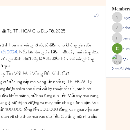
Member
ngu
nguyenc
ada
Nhất Tại TP. HCM Cho Dịp Tết 2025
adategris
pav
pavelpysh
h ảnh hoa mai vàng nở rộ, tô điểm cho không gian đón 
cucu
 tết 2024
. Nếu bạn đang tìm kiếm một cây mai vàng đẹp, 
của gia đình, dưới đây là 5 địa điểm bán mai vàng hàng 
Mai
bỏ qua.
See All 
 Uy Tín Với Mai Vàng Đủ Kích Cỡ
g cơ sở cung cấp mai vàng lớn nhất tại TP. HCM. Tại 
ng được chăm sóc tỉ mỉ với kỹ thuật cắt tỉa, tạo hình 
 đều khỏe mạnh, nở hoa đúng dịp Tết. Mỗi cây mai vàng 
ang lại sự thịnh vượng và may mắn cho gia đình bạn. Giá 
g từ 400.000 đồng đến 500.000 đồng, và ngoài việc bán 
dịch vụ cho thuê mai vào dịp Tết, đáp ứng mọi nhu cầu 