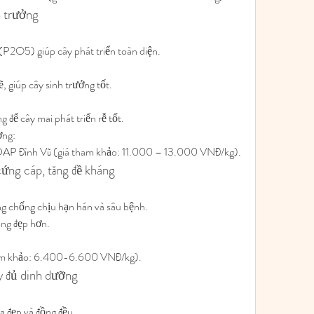
h trưởng
P2O5) giúp cây phát triển toàn diện.
, giúp cây sinh trưởng tốt.
g để cây mai phát triển rễ tốt.
ờng:
 Đình Vũ (giá tham khảo: 11.000 – 13.000 VNĐ/kg).
cứng cáp, tăng đề kháng
ng chống chịu hạn hán và sâu bệnh.
ông đẹp hơn.
 tham khảo: 6.400-6.600 VNĐ/kg).
 đủ dinh dưỡng
a đẹp và đồng đều.