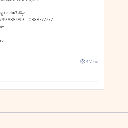
g tin dưới đây:
 0799 888 999 – 0888777777
com
re.
4 Views