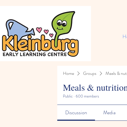
H
Home
Groups
Meals & nutr
Meals & nutritio
Public
·
600 members
Discussion
Media