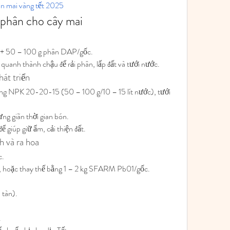
n mai vàng tết 2025
phân cho cây mai
ế + 50 – 100 g phân DAP/gốc.
 quanh thành chậu để rải phân, lấp đất và tưới nước.
hát triển
ãng NPK 20-20-15 (50 – 100 g/10 – 15 lít nước), tưới 
ưng giãn thời gian bón.
ể giúp giữ ẩm, cải thiện đất.
h và ra hoa
c.
 hoặc thay thế bằng 1 – 2 kg SFARM Pb01/gốc.
 tàn).
.