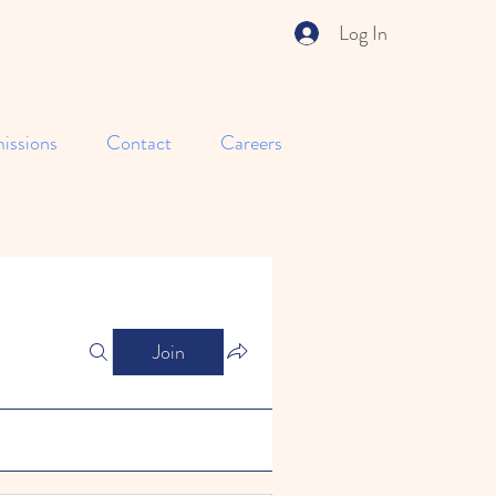
Log In
issions
Contact
Careers
Join