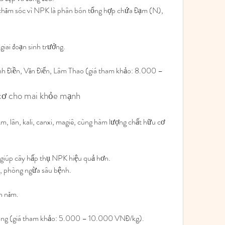
c chăm sóc vì NPK là phân bón tổng hợp chứa Đạm (N), 
ai đoạn sinh trưởng.
h Điền, Văn Điển, Lâm Thao (giá tham khảo: 8.000 – 
 cơ cho mai khỏe mạnh
 lân, kali, canxi, magiê, cùng hàm lượng chất hữu cơ 
 giúp cây hấp thụ NPK hiệu quả hơn.
ất, phòng ngừa sâu bệnh.
h năm.
ng (giá tham khảo: 5.000 – 10.000 VNĐ/kg).