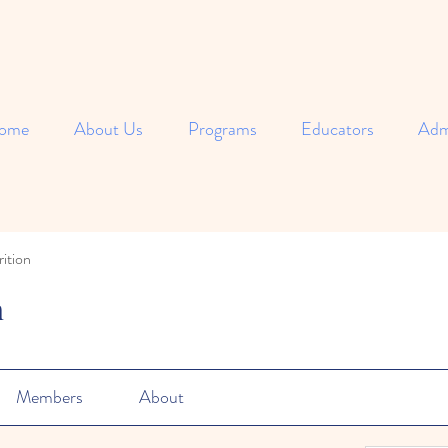
ome
About Us
Programs
Educators
Adm
ition
n
Members
About