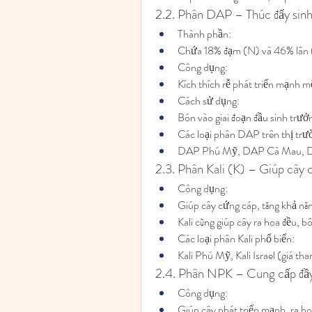
2.2. Phân DAP – Thúc đẩy sin
Thành phần:
Chứa 18% đạm (N) và 46% lân (
Công dụng:
Kích thích rễ phát triển mạnh mẽ
Cách sử dụng:
Bón vào giai đoạn đầu sinh trưởn
Các loại phân DAP trên thị trư
DAP Phú Mỹ, DAP Cà Mau, DAP
2.3. Phân Kali (K) – Giúp cây 
Công dụng:
Giúp cây cứng cáp, tăng khả nă
Kali cũng giúp cây ra hoa đều, b
Các loại phân Kali phổ biến:
Kali Phú Mỹ, Kali Israel (giá
2.4. Phân NPK – Cung cấp đầy
Công dụng:
Giúp cây phát triển mạnh, ra ho