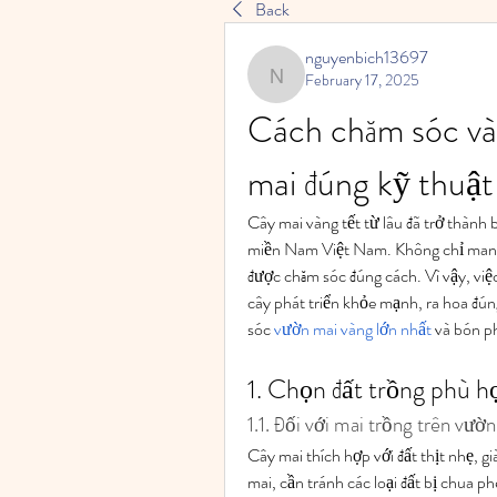
Back
nguyenbich13697
February 17, 2025
nguyenbich13697
Cách chăm sóc và
mai đúng kỹ thuật
Cây mai vàng tết từ lâu đã trở thành 
miền Nam Việt Nam. Không chỉ mang ý 
được chăm sóc đúng cách. Vì vậy, việc
cây phát triển khỏe mạnh, ra hoa đúng
sóc 
vườn mai vàng lớn nhất
 và bón p
1. Chọn đất trồng phù h
1.1. Đối với mai trồng trên vườn
Cây mai thích hợp với đất thịt nhẹ, g
mai, cần tránh các loại đất bị chua 