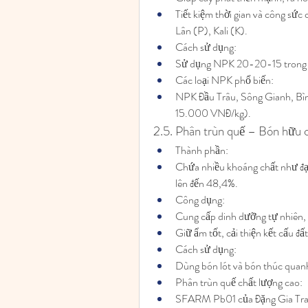
Tiết kiệm thời gian và công sứ
Lân (P), Kali (K).
Cách sử dụng:
Sử dụng NPK 20-20-15 trong gi
Các loại NPK phổ biến:
NPK Đầu Trâu, Sông Gianh, Bìn
15.000 VNĐ/kg).
2.5. Phân trùn quế – Bón hữu
Thành phần:
Chứa nhiều khoáng chất như đạm,
lên đến 48,4%.
Công dụng:
Cung cấp dinh dưỡng tự nhiên,
Giữ ẩm tốt, cải thiện kết cấu đ
Cách sử dụng:
Dùng bón lót và bón thúc quan
Phân trùn quế chất lượng cao:
SFARM Pb01 của Đặng Gia Tra