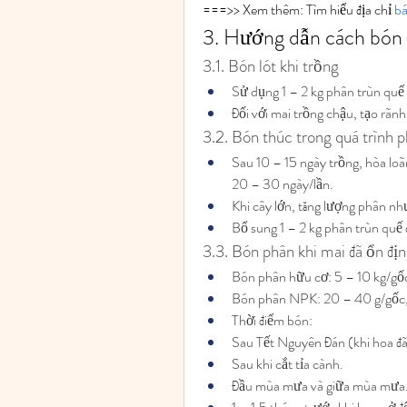
===>> Xem thêm: Tìm hiểu địa chỉ 
bá
3. Hướng dẫn cách bón 
3.1. Bón lót khi trồng
Sử dụng 1 – 2 kg phân trùn qu
Đối với mai trồng chậu, tạo rãnh
3.2. Bón thúc trong quá trình p
Sau 10 – 15 ngày trồng, hòa lo
20 – 30 ngày/lần.
Khi cây lớn, tăng lượng phân nh
Bổ sung 1 – 2 kg phân trùn quế đ
3.3. Bón phân khi mai đã ổn địn
Bón phân hữu cơ: 5 – 10 kg/gố
Bón phân NPK: 20 – 40 g/gốc,
Thời điểm bón:
Sau Tết Nguyên Đán (khi hoa đã
Sau khi cắt tỉa cành.
Đầu mùa mưa và giữa mùa mưa