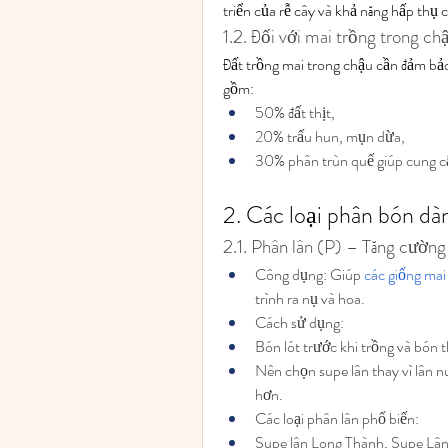
triển của rễ cây và khả năng hấp thụ 
1.2. Đối với mai trồng trong ch
Đất trồng mai trong chậu cần đảm bảo
gồm:
50% đất thịt,
20% trấu hun, mụn dừa,
30% phân trùn quế giúp cung cấ
2. Các loại phân bón dà
2.1. Phân lân (P) – Tăng cường 
Công dụng: Giúp 
các giống mai
trình ra nụ và hoa.
Cách sử dụng:
Bón lót trước khi trồng và bón t
Nên chọn supe lân thay vì lân n
hơn.
Các loại phân lân phổ biến:
Supe lân Long Thành, Supe Lâ