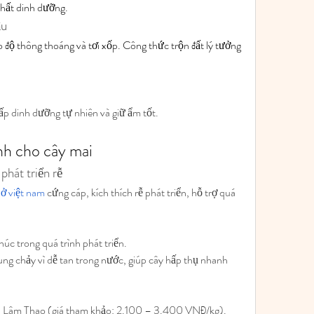
chất dinh dưỡng.
ậu
 độ thông thoáng và tơi xốp. Công thức trộn đất lý tưởng 
p dinh dưỡng tự nhiên và giữ ẩm tốt.
nh cho cây mai
phát triển rễ
 ở việt nam
 cứng cáp, kích thích rễ phát triển, hỗ trợ quá 
húc trong quá trình phát triển.
ung chảy vì dễ tan trong nước, giúp cây hấp thụ nhanh 
n Lâm Thao (giá tham khảo: 2.100 – 3.400 VNĐ/kg).