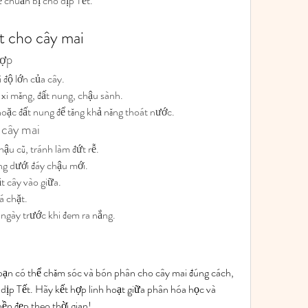
ể chuẩn bị cho dịp Tết.
t cho cây mai
hợp
 độ lớn của cây.
xi măng, đất nung, chậu sành.
 hoặc đất nung để tăng khả năng thoát nước.
 cây mai
ậu cũ, tránh làm đứt rễ.
ng dưới đáy chậu mới.
t cây vào giữa.
á chặt.
 ngày trước khi đem ra nắng.
 bạn có thể chăm sóc và bón phân cho cây mai đúng cách, 
g dịp Tết. Hãy kết hợp linh hoạt giữa phân hóa học và 
ền đẹp theo thời gian!