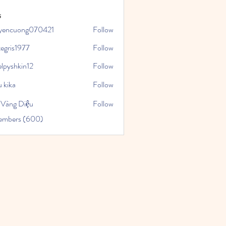
s
yencuong070421
Follow
uong070421
tegris1977
Follow
1977
elpyshkin12
Follow
kin12
 kika
Follow
 Vàng Diệu
Follow
Members (600)