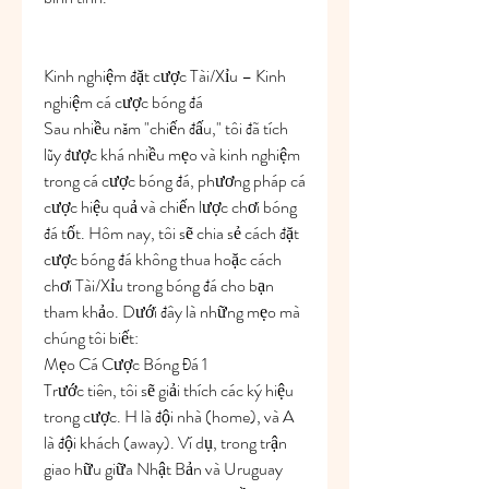
Kinh nghiệm đặt cược Tài/Xỉu – Kinh 
nghiệm cá cược bóng đá
Sau nhiều năm "chiến đấu," tôi đã tích 
lũy được khá nhiều mẹo và kinh nghiệm 
trong cá cược bóng đá, phương pháp cá 
cược hiệu quả và chiến lược chơi bóng 
đá tốt. Hôm nay, tôi sẽ chia sẻ cách đặt 
cược bóng đá không thua hoặc cách 
chơi Tài/Xỉu trong bóng đá cho bạn 
tham khảo. Dưới đây là những mẹo mà 
chúng tôi biết:
Mẹo Cá Cược Bóng Đá 1
Trước tiên, tôi sẽ giải thích các ký hiệu 
trong cược. H là đội nhà (home), và A 
là đội khách (away). Ví dụ, trong trận 
giao hữu giữa Nhật Bản và Uruguay 