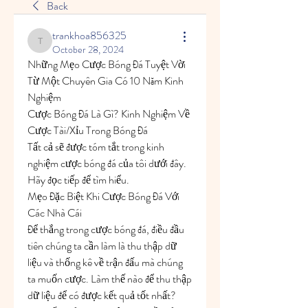
Back
trankhoa856325
trankhoa856325
October 28, 2024
Những Mẹo Cược Bóng Đá Tuyệt Vời 
Từ Một Chuyên Gia Có 10 Năm Kinh 
Nghiệm
Cược Bóng Đá Là Gì? Kinh Nghiệm Về 
Cược Tài/Xỉu Trong Bóng Đá
Tất cả sẽ được tóm tắt trong kinh 
nghiệm cược bóng đá của tôi dưới đây. 
Hãy đọc tiếp để tìm hiểu.
Mẹo Đặc Biệt Khi Cược Bóng Đá Với 
Các Nhà Cái
Để thắng trong cược bóng đá, điều đầu 
tiên chúng ta cần làm là thu thập dữ 
liệu và thống kê về trận đấu mà chúng 
ta muốn cược. Làm thế nào để thu thập 
dữ liệu để có được kết quả tốt nhất? 