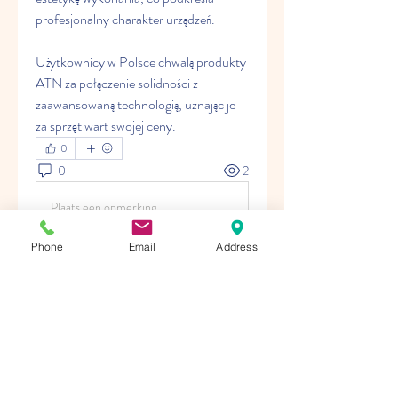
profesjonalny charakter urządzeń.
Użytkownicy w Polsce chwalą produkty 
ATN za połączenie solidności z 
zaawansowaną technologią, uznając je 
za sprzęt wart swojej ceny.
0
0
2
Plaats een opmerking...
Phone
Email
Address
About
Welcome to the group! You can
connect with other members, ge
...
Read more