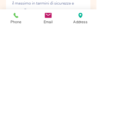
il massimo in termini di sicurezza e 
controllo.
0
Phone
Email
Address
0
2
Write a comment...
About
Welcome to the group! You can
connect with other members, ge
...
Read more
Members
nguyencuong070421
Follow
nguyencuong070421
adategris1977
Follow
adategris1977
pavelpyshkin12
Follow