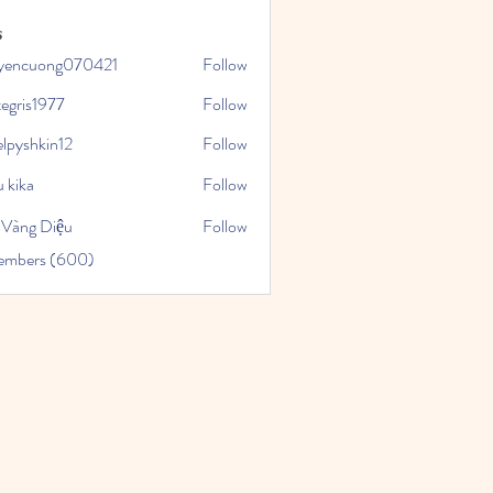
s
yencuong070421
Follow
uong070421
tegris1977
Follow
1977
elpyshkin12
Follow
kin12
 kika
Follow
 Vàng Diệu
Follow
Members (600)