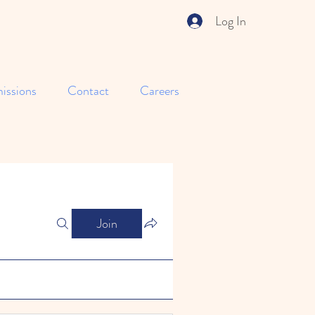
Log In
issions
Contact
Careers
Join