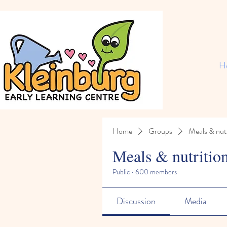
H
Home
Groups
Meals & nutr
Meals & nutritio
Public
·
600 members
Discussion
Media