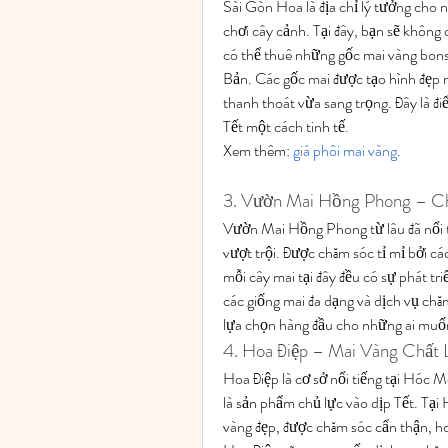
Sài Gòn Hoa là địa chỉ lý tưởng cho n
chơi cây cảnh. Tại đây, bạn sẽ không
có thể thuê những gốc mai vàng bonsa
Bản. Các gốc mai được tạo hình đẹp m
thanh thoát vừa sang trọng. Đây là đi
Tết một cách tinh tế.
Xem thêm: 
giá phôi mai vàng
.
3. Vườn Mai Hồng Phong – C
Vườn Mai Hồng Phong từ lâu đã nổi t
vượt trội. Được chăm sóc tỉ mỉ bởi c
mỗi cây mai tại đây đều có sự phát tr
các giống mai đa dạng và dịch vụ ch
lựa chọn hàng đầu cho những ai muốn
4. Hoa Điệp – Mai Vàng Chất 
Hoa Điệp là cơ sở nổi tiếng tại Hóc M
là sản phẩm chủ lực vào dịp Tết. Tại
vàng đẹp, được chăm sóc cẩn thận, hoặ