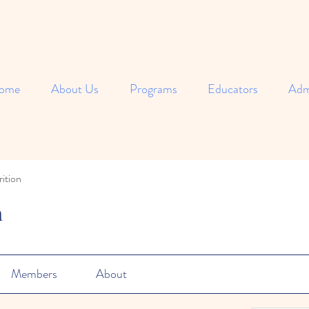
ome
About Us
Programs
Educators
Adm
ition
n
Members
About