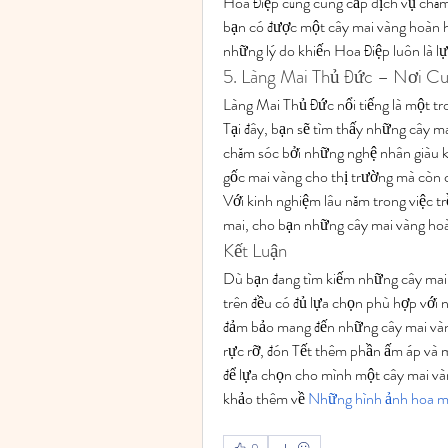
Hoa Điệp cũng cung cấp dịch vụ chăm
bạn có được một cây mai vàng hoàn hả
những lý do khiến Hoa Điệp luôn là l
5. Làng Mai Thủ Đức – Nơi C
Làng Mai Thủ Đức nổi tiếng là một tr
Tại đây, bạn sẽ tìm thấy những cây ma
chăm sóc bởi những nghệ nhân giàu k
gốc mai vàng cho thị trường mà còn c
Với kinh nghiệm lâu năm trong việc t
mai, cho bạn những cây mai vàng hoà
Kết Luận
Dù bạn đang tìm kiếm những cây mai 
trên đều có đủ lựa chọn phù hợp với 
đảm bảo mang đến những cây mai vàng
rực rỡ, đón Tết thêm phần ấm áp và m
để lựa chọn cho mình một cây mai và
khảo thêm về 
Những hình ảnh hoa ma