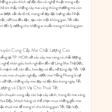
hững ai yêu thích sự độc đáo và nghệ thuật trong việc 
 chỉ tìm thấy những cây mai vàng thông thường mà còn 
i được cắt tỉa tỉ mỉ, mang vẻ đẹp đặc trưng của Nhật 
ắt, nở hoa đều đặn, tạo nên một không gian Tết vừa 
ểm đến lý tưởng cho những ai muốn trang trí không gian 
huyên Cung Cấp Mai Chất Lượng Cao
iếng tại TP. HCM với các cây mai vàng có chất lượng 
ác nghệ nhân giàu kinh nghiệm đến từ Làng Mai Thủ Đức, 
iển mạnh mẽ, tán đều, hoa đẹp và đều nở đúng dịp Tết. Với 
ăm sóc mai chuyên nghiệp, vườn mai Hồng Phong là sự 
 sở hữu những cây mai đẹp và độc đáo trong ngày Tết.
Lượng và Dịch Vụ Cho Thuê Tết
ôn chuyên cung cấp các loại cây cảnh, trong đó mai vàng 
 Hoa Điệp, khách hàng có thể chọn mua những gốc mai 
c thuê mai để trang trí cho không gian Tết. Đặc biệt, 