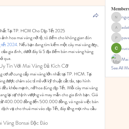
Member
ngu
nguyenc
ada
Nhất Tại TP. HCM Cho Dịp Tết 2025
adategris
h ảnh hoa mai vàng nở rộ, tô điểm cho không gian đón 
pav
pavelpysh
 tết 2024
. Nếu bạn đang tìm kiếm một cây mai vàng đẹp, 
cucu
của gia đình, dưới đây là 5 địa điểm bán mai vàng hàng 
bỏ qua.
Mai
 Uy Tín Với Mai Vàng Đủ Kích Cỡ
See All 
g cơ sở cung cấp mai vàng lớn nhất tại TP. HCM. Tại 
ng được chăm sóc tỉ mỉ với kỹ thuật cắt tỉa, tạo hình 
 đều khỏe mạnh, nở hoa đúng dịp Tết. Mỗi cây mai vàng 
ang lại sự thịnh vượng và may mắn cho gia đình bạn. Giá 
g từ 400.000 đồng đến 500.000 đồng, và ngoài việc bán 
dịch vụ cho thuê mai vào dịp Tết, đáp ứng mọi nhu cầu 
i Vàng Bonsai Độc Đáo