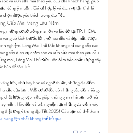
 sóc và uốn sửa mai theo yêu cầu của khách hàng, giúp 
o, đúng ý muốn. Giá cả hợp lý và dịch vụ tận tình là 
ựa chọn được yêu thích trong dịp Tết.
ung Cấp Mai Vàng Lâu Năm
ong những cơ sở trồng mai lớn và lâu đời tại TP. HCM. 
i vàng có kích thước lớn, nở hoa đều và đẹp mắt, được 
inh nghiệm. Làng Mai Thủ Đức không chỉ cung cấp các 
ung cấp dịch vụ chăm sóc và uốn sửa mai theo yêu cầu. 
rồng mai, Làng Mai Thủ Đức luôn đảm bảo chất lượng cây 
n hảo để đón Tết.
vàng lớn, nhỏ hay bonsai nghệ thuật, những địa điểm 
nhu cầu của bạn. Mỗi cơ sở đều có những đặc điểm riêng, 
 chất lượng, đẹp mắt, giúp không gian nhà bạn trở nên 
ay mắn. Hãy đến và trải nghiệm tại những địa điểm này 
ng thật ưng ý trong dịp Tết 2025! Các bạn có thể tham 
i vàng đẹp nhất không thể bỏ qua
.
0 Comments