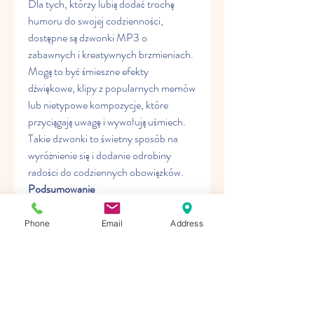
Dla tych, którzy lubią dodać trochę 
humoru do swojej codzienności, 
dostępne są dzwonki MP3 o 
zabawnych i kreatywnych brzmieniach. 
Mogą to być śmieszne efekty 
dźwiękowe, klipy z popularnych memów 
lub nietypowe kompozycje, które 
przyciągają uwagę i wywołują uśmiech. 
Takie dzwonki to świetny sposób na 
wyróżnienie się i dodanie odrobiny 
radości do codziennych obowiązków.
Podsumowanie
Wybór dzwonków MP3 na telefon w 
2024 roku jest szeroki i zróżnicowany. 
Phone
Email
Address
Bez względu na to, czy preferujesz 
tematyczne dźwięki, klasykę, 
nowoczesne brzmienia, relaksujące 
odgłosy natury czy humorystyczne 
efekty, na pewno znajdziesz coś, co 