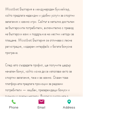
Mostbet България е международен букмейкър, 
който предлага надеждни и удобни услуги за спортни 
залагания и казино игри. Сайтът е напълно достъпен 
за българските потребители, включително с превод 
на български език и поддръжка на местни методи за 
плащане. Mostbet България се отличава с лесна 
регистрация, модерен интерфейс и богата бонусна 
програма.
След като създадете профил, ще получите щедър 
начален бонус, който може да се използва както за 
спортни залагания, така и за казино. Освен това 
платформата предлага промоции за редовни 
потребители — кешбек, презареждащи бонуси и 
турнири с реални награди. Входът в системата е 
защитен и достъпен от всякакви устройства.
Phone
Email
Address
Mostbet 
https://mostbet-mosbet-bg.com/