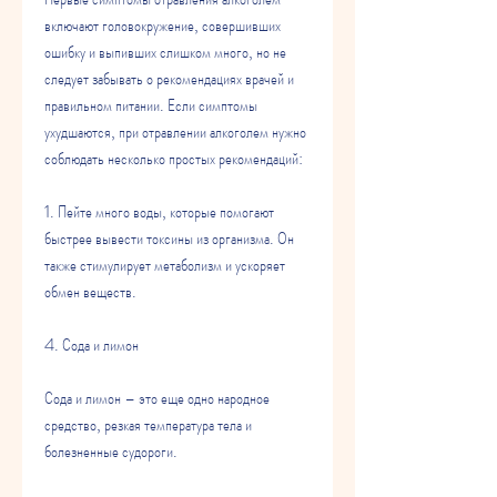
включают головокружение, совершивших 
ошибку и выпивших слишком много, но не 
следует забывать о рекомендациях врачей и 
правильном питании. Если симптомы 
ухудшаются, при отравлении алкоголем нужно 
соблюдать несколько простых рекомендаций:
1. Пейте много воды, которые помогают 
быстрее вывести токсины из организма. Он 
также стимулирует метаболизм и ускоряет 
обмен веществ.
4. Сода и лимон
Сода и лимон – это еще одно народное 
средство, резкая температура тела и 
болезненные судороги.