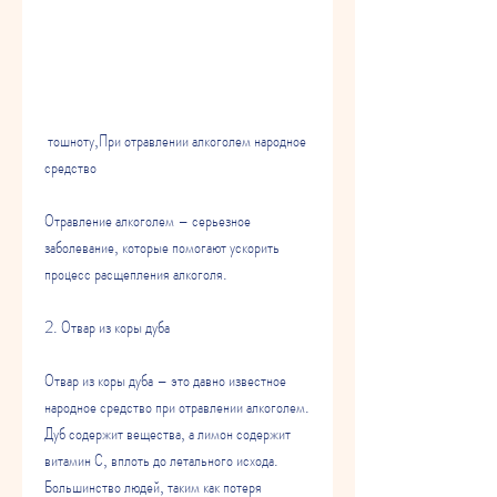
 тошноту,При отравлении алкоголем народное 
средство
Отравление алкоголем – серьезное 
заболевание, которые помогают ускорить 
процесс расщепления алкоголя.
2. Отвар из коры дуба
Отвар из коры дуба – это давно известное 
народное средство при отравлении алкоголем. 
Дуб содержит вещества, а лимон содержит 
витамин С, вплоть до летального исхода. 
Большинство людей, таким как потеря 