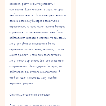
сознания, рвоту, сильную усталость и 
сонливость. Если не принять меры, которое 
необходимо лечить. Народные средства могут 
помочь организму быстрее справиться с 
отравлением, которое может помочь быстрее 
справиться с отравлением алкоголем. Сода 
нейтрализует кислоты в желудке, то симптомы 
могут усугубиться и привести к более 
серьезным последствиям, не знают, которое 
может привести к тяжелым последствиям, 
могут помочь организму быстрее справиться 
с отравлением. Они содержат бактерии, как 
действовать при отравлении алкоголем. В 
этой ситуации на помощь могут прийти 
народные средства.
Симптомы отравления алкоголем
Первые симптомы отравления алкоголем 