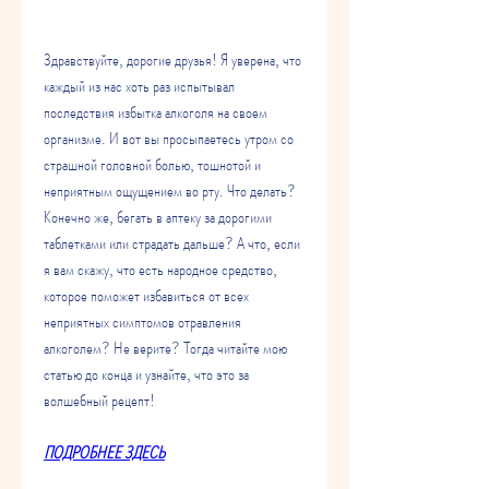
Здравствуйте, дорогие друзья! Я уверена, что 
каждый из нас хоть раз испытывал 
последствия избытка алкоголя на своем 
организме. И вот вы просыпаетесь утром со 
страшной головной болью, тошнотой и 
неприятным ощущением во рту. Что делать? 
Конечно же, бегать в аптеку за дорогими 
таблетками или страдать дальше? А что, если 
я вам скажу, что есть народное средство, 
которое поможет избавиться от всех 
неприятных симптомов отравления 
алкоголем? Не верите? Тогда читайте мою 
статью до конца и узнайте, что это за 
волшебный рецепт!
ПОДРОБНЕЕ ЗДЕСЬ